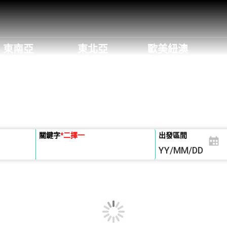
東南亞
東北亞
歐美紐澳
關鍵字
*
二擇一
出發區間