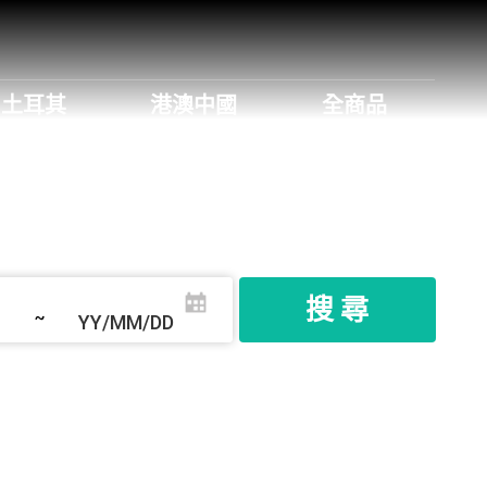
土耳其
港澳中國
全商品
搜 尋
~