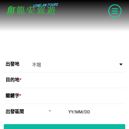
navigat
出發地
目的地
*
關鍵字
*
出發區間
~