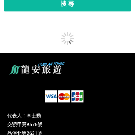
搜 尋
代表人：李士勳
交觀甲第8576號
品保北第2631號