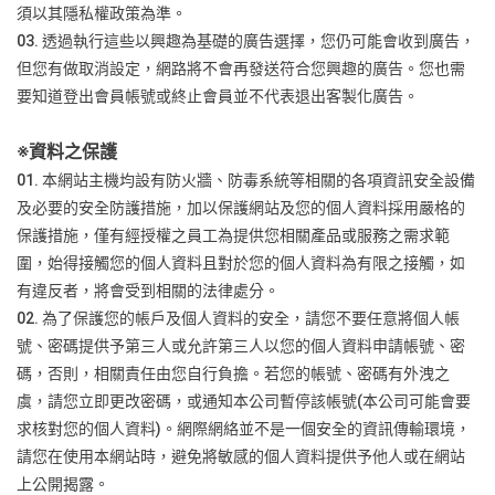
須以其隱私權政策為準。
03. 透過執行這些以興趣為基礎的廣告選擇，您仍可能會收到廣告，
但您有做取消設定，網路將不會再發送符合您興趣的廣告。您也需
要知道登出會員帳號或終止會員並不代表退出客製化廣告。
※資料之保護
01. 本網站主機均設有防火牆、防毒系統等相關的各項資訊安全設備
及必要的安全防護措施，加以保護網站及您的個人資料採用嚴格的
保護措施，僅有經授權之員工為提供您相關產品或服務之需求範
圍，始得接觸您的個人資料且對於您的個人資料為有限之接觸，如
有違反者，將會受到相關的法律處分。
02. 為了保護您的帳戶及個人資料的安全，請您不要任意將個人帳
號、密碼提供予第三人或允許第三人以您的個人資料申請帳號、密
碼，否則，相關責任由您自行負擔。若您的帳號、密碼有外洩之
虞，請您立即更改密碼，或通知本公司暫停該帳號(本公司可能會要
求核對您的個人資料)。網際網絡並不是一個安全的資訊傳輸環境，
請您在使用本網站時，避免將敏感的個人資料提供予他人或在網站
上公開揭露。