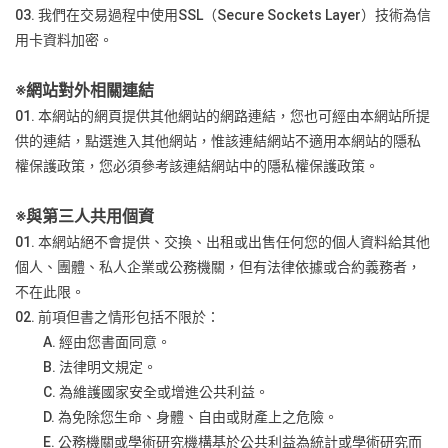
03. 我們在交易過程中使用SSL（Secure Sockets Layer）技術為信
用卡資料加密。
※
網站對外相關連結
01. 本網站的網頁提供其他網站的網路連結，您也可經由本網站所提
供的連結，點選進入其他網站，惟該連結網站不適用本網站的隱私
權保護政策，您必須參考該連結網站中的隱私權保護政策。
※與第三人共用個資
01. 本網站絕不會提供、交換、出租或出售任何您的個人資料給其他
個人、團體、私人企業或公務機關，但有法律依據或合約義務者，
不在此限。
02. 前項但書之情形包括不限於：
A. 經由您書面同意。
B. 法律明文規定。
C. 為維護國家安全或增進公共利益。
D. 為免除您生命、身體、自由或財產上之危險。
E. 公務機關或學術研究機構基於公共利益為統計或學術研究而