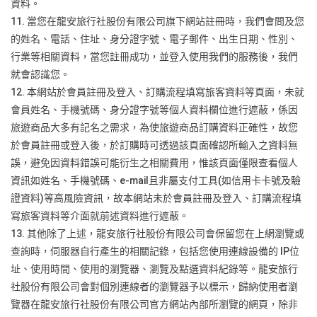
資料。
11. 當您在龍安旅行社股份有限公司旗下網站註冊時，我們會問及您
的姓名、電話、住址、身分證字號、電子郵件、出生日期、性別、
行業等相關資料，當您註冊成功，並登入使用我們的服務後，我們
就會認識您。
12. 本網站於會員註冊及登入、訂購流程填寫旅客資料等頁面，未就
會員姓名、手機號碼、身分證字號等個人資料欄位進行遮蔽，係因
旅遊商品大多有記名之需求，為使旅遊商品訂購資料正確性，故您
於會員註冊或登入後，於訂購時可透過該頁面確認所輸入之資料無
誤，避免因資料錯誤可能衍生之相關費用，惟該頁面僅限查看個人
資訊如姓名、手機號碼、e-mail且非屬支付工具(如信用卡卡號及驗
證資料)等高風險資訊，故本網站未於會員註冊及登入、訂購流程填
寫旅客資料等介面就前述資料進行遮蔽。
13. 其他除了上述，龍安旅行社股份有限公司會保留您在上網瀏覽或
查詢時，伺服器自行產生的相關記錄，包括您使用連線設備的 IP位
址、使用時間、使用的瀏覽器、瀏覽及點選資料紀錄等。龍安旅行
社股份有限公司會對個別連線者的瀏覽器予以標示，歸納使用者瀏
覽器在龍安旅行社股份有限公司官方網站內部所瀏覽的網頁，除非