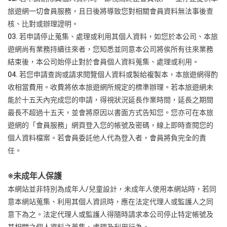
旅遊網一切會員服務，且日後將導致您對相關會員資料無法事後查
核、比對或辦理證明。
03. 若申請停止蒐集、處理或利用其個人資料，如您於本公司、本旅
遊網尚有業務持續往來者，您知悉並同意本公司將俟所有往來業務
結束後，本公司始停止對於會員個人資料蒐集、處理或利用。
04. 若您申請查詢或請求閱覽個人資料或製給複製本，本旅遊網得酌
收相當費用。收費將依本旅遊網所規定的標準辦理。若本旅遊網未
能於十五天內完成您的申請，得視狀況延長作業時間，延長之期間
最長不超過十五天，並會將原因以書面方式告知您。您亦可在本旅
遊網的「會員服務」網頁登入您的帳號及密碼，線上即時查閱您的
個人資料檔案。若會員委託他人代為登入者，會員將負完全的責
任。
※
未成年人保護
本網站並非特別為成年人/兒童設計，未成年人使用本網站時，若同
意本網站蒐集、利用其個人資訊時，應在法定代理人或監護人之同
意下為之。法定代理人或監護人得隨時請求本公司停止特定帳號及