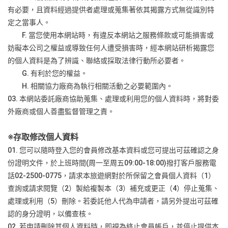
有必要，且資料經過提供者處理或蒐集著依其揭露方式無從識別特
定之當事人。
F. 當您使用本網站時，有違反本網站之服務條款或可能損害或
妨礙本公司之權益或導致任何人遭受損害時，經本網站研析揭露您
的個人資料是為了辨識、聯絡或採取法律行動所必要者。
G. 有利於您的權益。
H. 相關協力廠商為執行相關活動之必要範圍內。
03. 本網站委託廠商協助蒐集、處理或利用您的個人資料時，將對委
外廠商或個人善盡監督管理之責。
※
存取修改個人資料
01. 您可以隨時登入您的會員修改基本資料或您可提出可茲確認之身
份證明文件，於上班時間(周一至周五09:00-18:00)撥打客戶服務電
話02-2500-0775，請求本旅遊網對於所保留之會員個人資料（1）
查詢或請求閱覽（2）製給複製本（3）補充或更正（4）停止蒐集、
處理或利用（5）刪除。若委託他人代為申請者，請另外提出可茲確
認的身分證明，以備查核。
02. 若申請刪除其個人資料時，即視為終止會員帳戶，並停止提供本