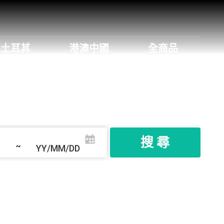
土耳其
港澳中國
全商品
搜 尋
~