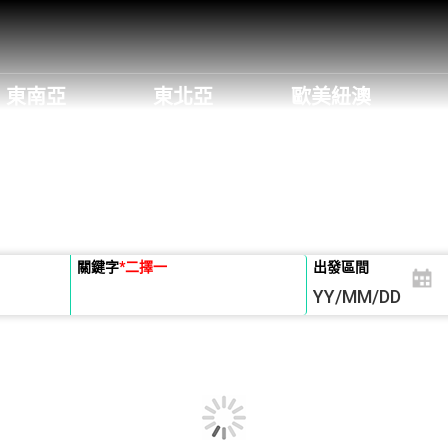
東南亞
東北亞
歐美紐澳
關鍵字
*
二擇一
出發區間