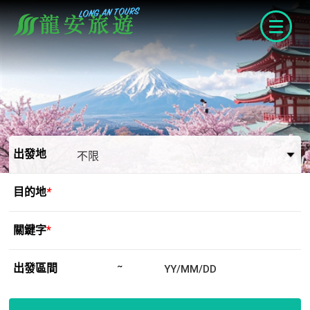
navigat
出發地
目的地
*
關鍵字
*
出發區間
~