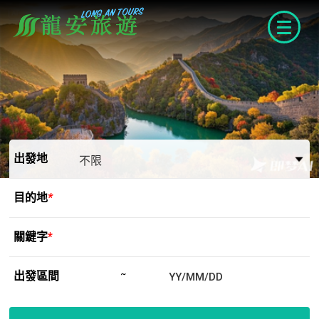
navigat
出發地
目的地
*
關鍵字
*
出發區間
~