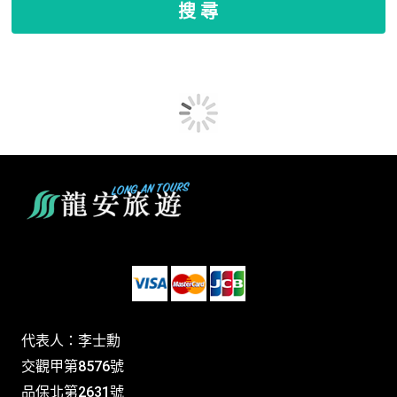
搜 尋
代表人：李士勳
交觀甲第8576號
品保北第2631號