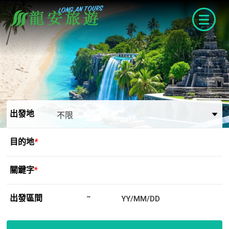
navigat
出發地
目的地
*
關鍵字
*
出發區間
~