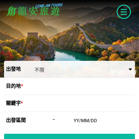
navigat
出發地
目的地
*
關鍵字
*
出發區間
~