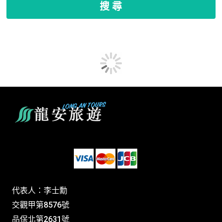
搜 尋
代表人：李士勳
交觀甲第8576號
品保北第2631號