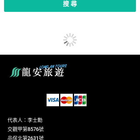
搜 尋
代表人：李士勳
交觀甲第8576號
品保北第2631號