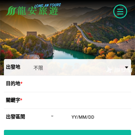
navigat
出發地
目的地
*
關鍵字
*
出發區間
~