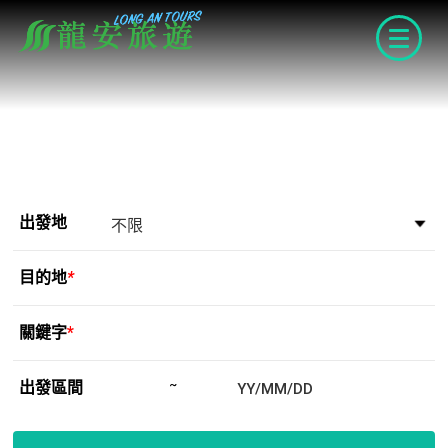
navigat
出發地
目的地
*
關鍵字
*
出發區間
~