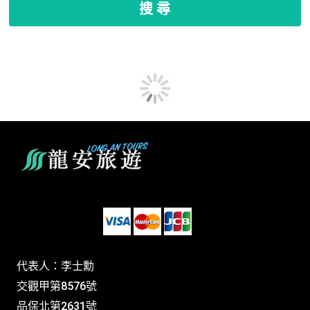
搜 尋
代表人：李士勳
交觀甲第8576號
品保北第2631號